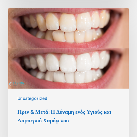
Πριν
&
Μετά:
Η
Δύναμη
ενός
Υγιούς
και
Λαμπερού
Χαμόγελου
Uncategorized
Πριν & Μετά: Η Δύναμη ενός Υγιούς και
Λαμπερού Χαμόγελου