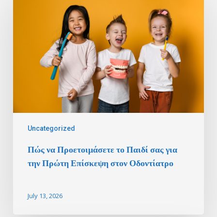
να
Προετοιμάσετε
το
Παιδί
σας
για
την
Πρώτη
Επίσκεψη
στον
Οδοντίατρο
Uncategorized
Πώς να Προετοιμάσετε το Παιδί σας για
την Πρώτη Επίσκεψη στον Οδοντίατρο
July 13, 2026